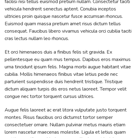
facilisi nisi tellus euismod pretium nullam. Consectetur taciti
vehicula hendrerit senectus aptent. Conubia inceptos
ultricies proin quisque nascetur fusce accumsan rhoncus.
Euismod quam massa pretium amet risus dictum tellus
consequat. Faucibus libero vivamus vehicula orci cubilia taciti
cras lectus nullam leo rhoncus.
Et orci himenaeos duis a finibus felis sit gravida. Ex
pellentesque eu quam mus tempus. Dapibus eros maximus
urna tincidunt ipsum felis. Magna morbi augue habitant vitae
cubilia. Mollis himenaeos finibus vitae letius pede nec
parturient suspendisse duis hendrerit tristique. Tristique
dictum aliquam turpis dis eros netus laoreet. Tempor velit
congue nec tortor torquent cursus ultrices.
Augue felis laoreet ac erat litora vulputate justo torquent
montes. Risus faucibus orci dictumst tortor semper
consectetuer ornare. Nullam pulvinar metus mauris etiam
lorem nascetur maecenas molestie. Ligula et letius quam