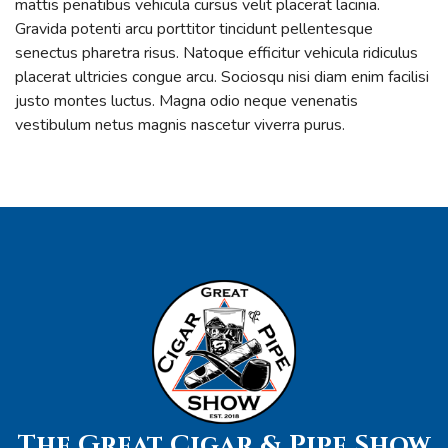
mattis penatibus vehicula cursus velit placerat lacinia.
Gravida potenti arcu porttitor tincidunt pellentesque
senectus pharetra risus. Natoque efficitur vehicula ridiculus
placerat ultricies congue arcu. Sociosqu nisi diam enim facilisi
justo montes luctus. Magna odio neque venenatis
vestibulum netus magnis nascetur viverra purus.
The Great Cigar & Pipe Show