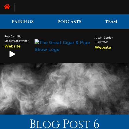
PAIRINGS
PODCASTS
TEAM
Rob Cannillo
Justin Gordon
Singer/Songwriter
Illustrator
Website
Website
Blog Post 6